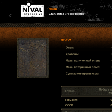
Назад
Статистика игрока george
george
Опыт:
Уровень:
Макс. полученный опыт:
Макс. потерянный опыт:
Суммарное время игры
Побед в о
Страна
иг
Германия
0
СССР
0