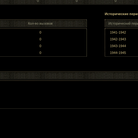
0
0
0
Исторические пер
Кол-во вызовов
Исторический пер
0
1941-1942
0
1942-1943
0
1943-1944
0
1944-1945