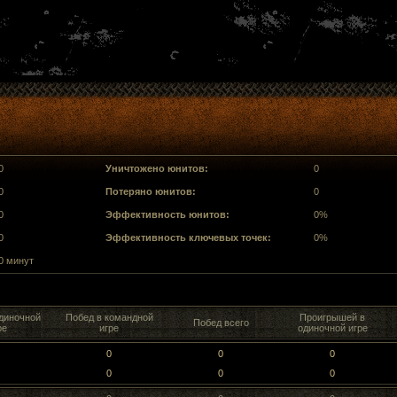
0
Уничтожено юнитов:
0
0
Потеряно юнитов:
0
0
Эффективность юнитов:
0%
0
Эффективность ключевых точек:
0%
0 минут
диночной
Побед в командной
Проигрышей в
Побед всего
ре
игре
одиночной игре
0
0
0
0
0
0