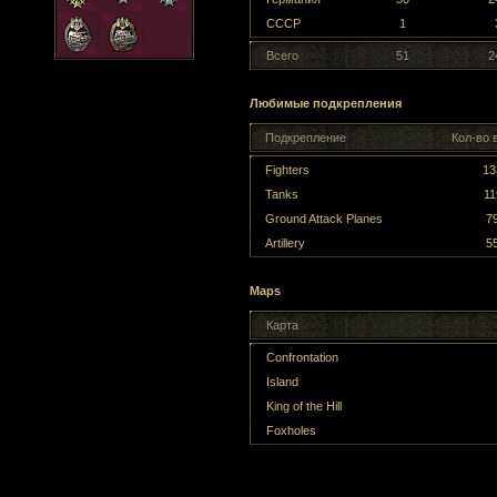
СССР
1
Всего
51
2
Любимые подкрепления
Подкрепление
Кол-во 
Fighters
13
Tanks
11
Ground Attack Planes
7
Artillery
5
Maps
Карта
Confrontation
Island
King of the Hill
Foxholes