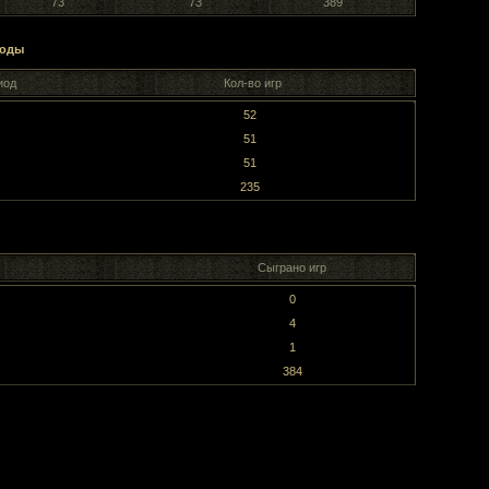
73
73
389
иоды
иод
Кол-во игр
52
51
51
235
Сыграно игр
0
4
1
384