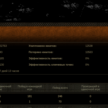
22763
Уничтожено юнитов:
12538
43
Потеряно юнитов:
10563
165
Эффективность юнитов:
0%
130
Эффективность ключевых точек:
0%
7 дней 13 часов
диночной
Побед в командной
Проигрышей в
Побед всего
ре
игре
одиночной игре
5
181
246
0
9
1
70
0