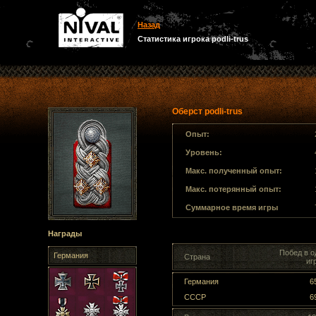
Назад
Статистика игрока podli-trus
Оберст podli-trus
Опыт:
Уровень:
Макс. полученный опыт:
Макс. потерянный опыт:
Суммарное время игры
Награды
Побед в о
Германия
Страна
иг
Германия
6
СССР
6