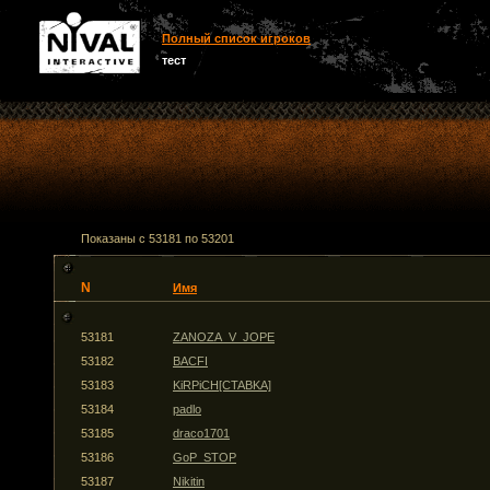
Полный список игроков
тест
Показаны с 53181 по 53201
N
Имя
53181
ZANOZA_V_JOPE
53182
BACFI
53183
KiRPiCH[CTABKA]
53184
padlo
53185
draco1701
53186
GoP_STOP
53187
Nikitin