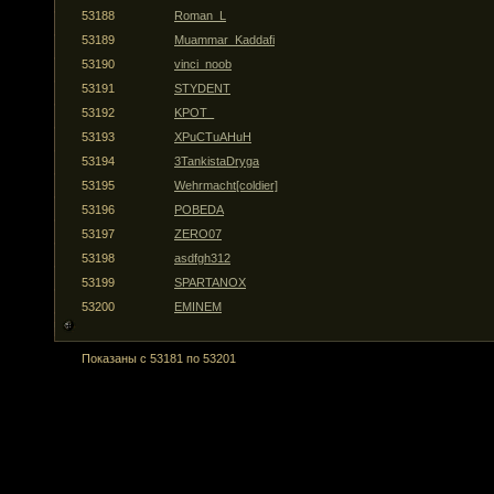
53188
Roman_L
53189
Muammar_Kaddafi
53190
vinci_noob
53191
STYDENT
53192
KPOT_
53193
XPuCTuAHuH
53194
3TankistaDryga
53195
Wehrmacht[coldier]
53196
POBEDA
53197
ZERO07
53198
asdfgh312
53199
SPARTANOX
53200
EMINEM
Показаны с 53181 по 53201